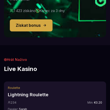
1 423 získáno
Konec za 3 dny
Získat bonus
Hrát Naživo
Live Kasino
LIVE
Roulette
Lightning Roulette
234
Min:
€0.20
Dealer:
Sarah