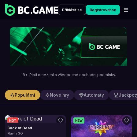
Přihlásit se
Registrovat se
18+. Platí omezení a všeobecné obchodní podmínky.
BC.Game Casino
Uvítací bonus
Populární
Nové hry
Automaty
Jackpot
Až 470%
+ 400 FREE SPINŮ
Získat bonus
HOT
NEW
Book of Dead
Play'n GO