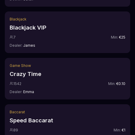
LIVE
Blackjack
Blackjack VIP
7
Min:
€25
Dealer:
James
LIVE
Game Show
Crazy Time
1542
Min:
€0.10
Dealer:
Emma
LIVE
Baccarat
Speed Baccarat
89
Min:
€1