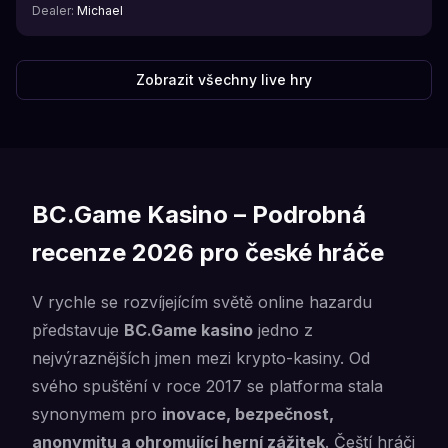
Dealer:
Michael
Zobrazit všechny live hry
BC.Game Kasino – Podrobná
recenze 2026 pro české hráče
V rychle se rozvíjejícím světě online hazardu
představuje
BC.Game kasino
jedno z
nejvýraznějších jmen mezi krypto-kasiny. Od
svého spuštění v roce 2017 se platforma stala
synonymem pro
inovace, bezpečnost,
anonymitu a ohromující herní zážitek
. Čeští hráči