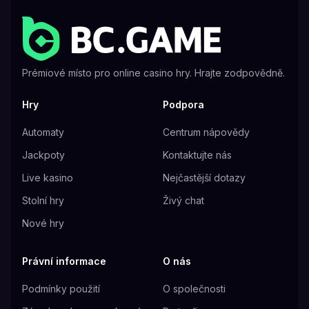
decentralizovaná hra
Dostupnost:
Globální, včetně České republiky
Prémiové místo pro online casino hry. Hrajte zodpovědně.
BC.Game bylo původně vytvořeno jako
decentralizované kasino
, které by umožnilo
Hry
Podpora
anonymní a transparentní hraní bez zásahů
třetích stran. Díky využití blockchain technologií a
Automaty
Centrum nápovědy
systému
Provably Fair
se stalo oblíbeným cílem
Jackpoty
Kontaktujte nás
pro technicky zdatné hráče i kryptonadšence.
Live kasino
Nejčastější dotazy
🎁
Bonusy a promo akce v
Stolní hry
Živý chat
BC.Game
Nové hry
🔹 Uvítací bonus až 360 % v BCD
Právní informace
O nás
BC.Game nabízí
čtyřstupňový vstupní bonus
,
Podmínky použití
O společnosti
který může celkově dosáhnout až
220 000 BCD